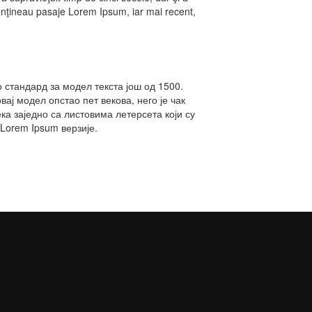
e conţineau pasaje Lorem Ipsum, iar mai recent,
о стандард за модел текста још од 1500.
вај модел опстао пет векова, него је чак
а заједно са листовима летерсета који су
Lorem Ipsum верзије.