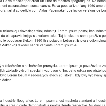
 i la va mesclar per crear un llibre de mostres tipogràfiques. No només
omanent essencialment sense canvis. Es va popularitzar l’any 1960 amb e
gramari d’autoedició com Aldus Pagemaker que inclou versions de Lo
u tiskarskoj i slovoslagarskoj industriji. Lorem Ipsum postoji kao industr
h da bi napravio knjigu s uzorkom tiska. Taj je tekst ne samo preživio pet
tao je popularan tijekom 1960-ih s pojavom Letraset listova s odlomcim
eMaker koji također sadrži varijante Lorem Ipsum-a.
ý v tiskařském a knihařském průmyslu. Lorem Ipsum je považováno za s
jich základě vytvořil speciální vzorovou knihu. Jeho odkaz nevydržel pou
ylo Lorem Ipsum v šedesátých letech 20. století, kdy byly vydávány sp
eMaker.
industriei tipografice. Lorem Ipsum a fost macheta standard a industrie
tru a crea o carte demonstrativă pentru literele respective. Nu doar că a