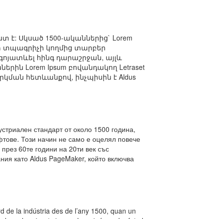
 է: Սկսած 1500-ականներից` Lorem
տ տպագրիչի կողմից տարբեր
գոյատևել հինգ դարաշրջան, այլև
երին Lorem Ipsum բովանդակող Letraset
կման հետևանքով, ինչպիսին է Aldus
устриален стандарт от около 1500 година,
ифтове. Този начин не само е оцелял повече
 през 60те години на 20ти век със
ния като Aldus PageMaker, който включва
rd de la indústria des de l’any 1500, quan un