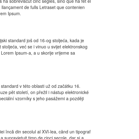
 ha sobreviscut cinc segles, sinó que ha fet el
l llançament de fulls Letraset que contenien
rem Ipsum.
ijski standard još od 16-og stoljeća, kada je
 stoljeća, već se i vinuo u svijet elektronskog
a Lorem Ipsum-a, a u skorije vrijeme sa
tandard v této oblasti už od začátku 16.
ze pět století, on přežil i nástup elektronické
eciální vzorníky s jeho pasážemi a později
i încă din secolul al XVI-lea, când un tipograf
 supravieţuit timp de cinci secole, dar şi a