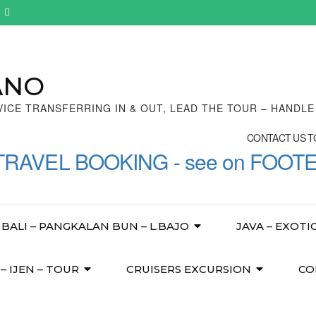
ANO
VICE TRANSFERRING IN & OUT, LEAD THE TOUR – HANDL
CONTACT US TO
TRAVEL BOOKING - see on FOOT
BALI – PANGKALAN BUN – L.BAJO
JAVA – EXOTI
 IJEN – TOUR
CRUISERS EXCURSION
CO