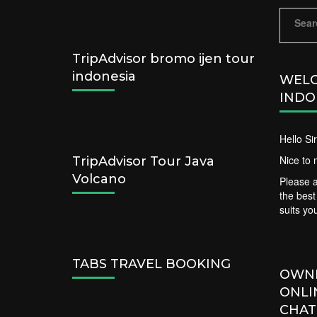
Sear
for:
TripAdvisor bromo ijen tour
indonesia
WELC
INDO
Hello S
Nice to 
TripAdvisor Tour Java
Volcano
Please a
the bes
suits yo
TABS TRAVEL BOOKING
OWN
ONLI
CHAT