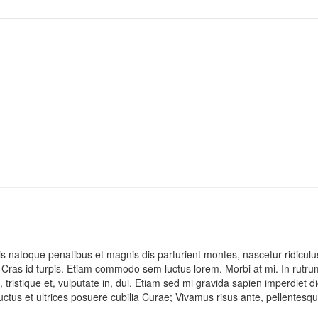
s natoque penatibus et magnis dis parturient montes, nascetur ridiculu
 Cras id turpis. Etiam commodo sem luctus lorem. Morbi at mi. In rutr
 tristique et, vulputate in, dui. Etiam sed mi gravida sapien imperdiet d
ctus et ultrices posuere cubilia Curae; Vivamus risus ante, pellentesque