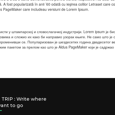
tă. A fost popularizată în anii ’60 odată cu ieşirea colilor Letraset car
ldus PageMaker care includeau versiuni de Lorem Ipsum.
ристи у штампарској и словослагачкој индустрији. Lorem ipsum је би
ловима и сложио их како би направио узорак књиге. Не само што је о
променивши се. Популаризован је шездесетих година двадесетог век
им пакетом за прелом као што је Aldus PageMaker који је садржао 
TRIP : Write where
ant to go