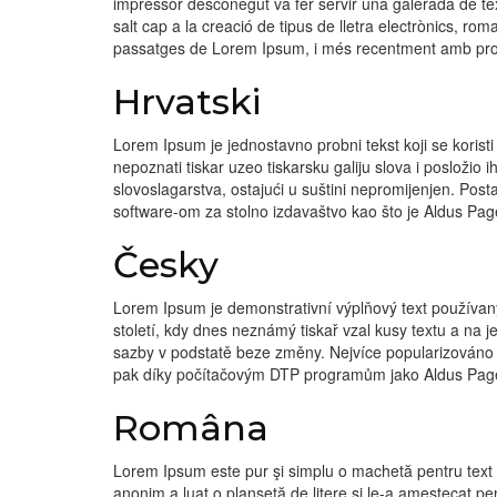
impressor desconegut va fer servir una galerada de text
salt cap a la creació de tipus de lletra electrònics, r
passatges de Lorem Ipsum, i més recentment amb pro
Hrvatski
Lorem Ipsum je jednostavno probni tekst koji se koristi 
nepoznati tiskar uzeo tiskarsku galiju slova i posložio i
slovoslagarstva, ostajući u suštini nepromijenjen. Pos
software-om za stolno izdavaštvo kao što je Aldus Pag
Česky
Lorem Ipsum je demonstrativní výplňový text používan
století, kdy dnes neznámý tiskař vzal kusy textu a na je
sazby v podstatě beze změny. Nejvíce popularizováno b
pak díky počítačovým DTP programům jako Aldus Pag
Româna
Lorem Ipsum este pur şi simplu o machetă pentru text a 
anonim a luat o planşetă de litere şi le-a amestecat pen