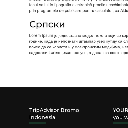
facut saltul în tipografia electronică practic neschimba
prin programele de publicare pentru calculator, ca A
Српски
Lorem Ipsum је једноставно модел текста који се ко
године, када је непознати штампар узео кутију са с
почео да се користи и у електронским медијима, не
садржали Lorem Ipsum пасусе, а данас са софтверск
TripAdvisor Bromo
YOUR 
Indonesia
you w