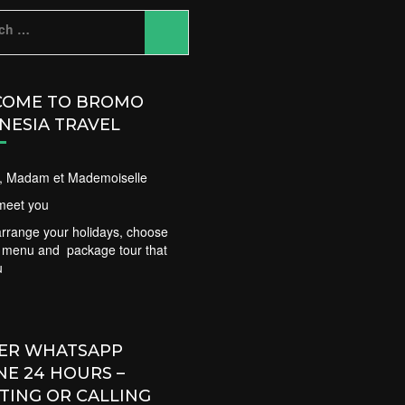
ch
OME TO BROMO
NESIA TRAVEL
ir, Madam et Mademoiselle
meet you
rrange your holidays, choose
t menu and package tour that
u
ER WHATSAPP
NE 24 HOURS –
TING OR CALLING